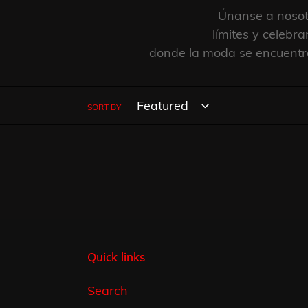
Únanse a nosot
límites y celebr
donde la moda se encuentra 
SORT BY
Quick links
Search