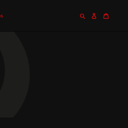
Search
Log in
Cart
os