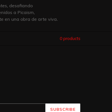
tes, desafiando
enidos a Picaism,
te en una obra de arte viva.
0 products
SUBSCRIBE