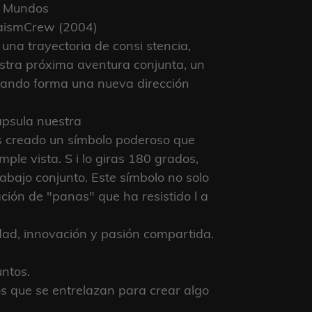
os Mundos
daismCrew (2004)
na trayectoria de consi stencia,
stra próxima aventura conjunta, un
 dando forma una nueva dirección
apsula nuestra
os creado un símbolo poderoso que
ple vista. S i lo giras 180 grados,
abajo conjunto. Este símbolo no solo
ción de "panas" que ha resistido l a
idad, innovación y pasión compartida.
untos.
s que se entrelazan para crear algo