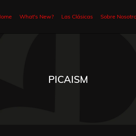
Home
What's New?
Las Clásicas
Sobre Nosotr
C
PICAISM
o
l
l
e