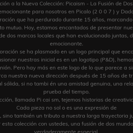
c
ción a la Nueva Colección: Picaism - La Fusión de D
t
mocionante para nosotros en Picalo (2 0 0 7 ) y Da
ación que ha perdurado durante 15 años, marcando u
i
peto mutuo. Hoy, estamos encantados de presentar nue
o
 de dos marcas locales que han evolucionado juntas,
n
emocionante.
oración se ha plasmado en un logo principal que enc
:
usionar nuestras inicial es en un logotipo (P&D), hem
nión. Pero hay más en este logo de lo que parece a sim
rca nuestra nueva dirección después de 15 años de tr
 sólida, si no tambi én una amistad genuina, una rela
prueba del tiempo.
ción, llamada Pi cai sm, tejemos historias de creativ
Cada pieza no sol o es una expresión de
o, sino también un tributo a nuestra larga trayectoria j
sta colección con ustedes, una fusión de dos mundo
verdaderamente especial.